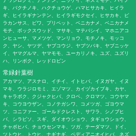
ナワシログミ、ナンテン、ニッケイ、ネズミモチ、ハイノ
キ、バクチノキ、ハクチョウゲ、ハマヒサカキ、ヒイラ
ギ、ヒイラギナンテン、ヒイラギモクセイ、ヒサカキ、ピ
ラカンサス、ビワ、プリペット、ベニカナメ、ベニカナメ
モチ、ボックスウッド、マサキ、マテバシイ、マホニアコ
ンヒューサ、マメツゲ、マンリョウ、モチノキ、モッコ
ク、ヤシ、ヤツデ、ヤブコウジ、ヤブツバキ、ヤブニッケ
イ、ヤマグルマ、ヤマモモ、ユーカリノキ、ユズ、ユズリ
ハ、リンボク、レッドロビン
常緑針葉樹
アカマツ、アスナロ、イチイ、イトヒバ、イヌガヤ、イヌ
マキ、ウラジロモミ、エゾマツ、カイヅカイブキ、カヤ、
キャラボク、クジャクヒバ、クロベ、クロマツ、コウヤマ
キ、コウヨウザン、コノテガシワ、コメツガ、ゴヨウマ
ツ、コニファー、ゴールドクレスト、サワラ、シノブヒ
バ、シラビソ、スギ、ダイオウショウ、タギョウショウ、
チャボヒバ、チョウセンマキ、ツガ、テーダマツ、ドイ、
ツトウヒ、トウヒ、ナギナギ、ペディアニオイヒバ、ネズ