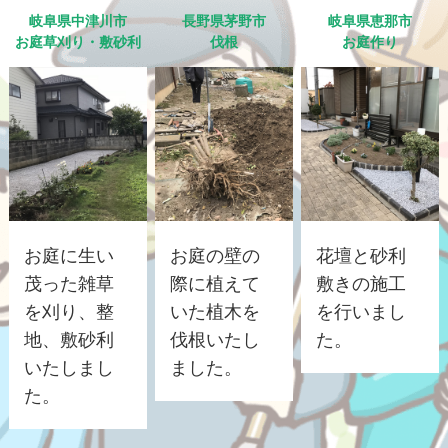
岐阜県中津川市
長野県茅野市
岐阜県恵那市
お庭草刈り・敷砂利
伐根
お庭作り
お庭に生い
お庭の壁の
花壇と砂利
茂った雑草
際に植えて
敷きの施工
を刈り、整
いた植木を
を行いまし
地、敷砂利
伐根いたし
た。
いたしまし
ました。
た。