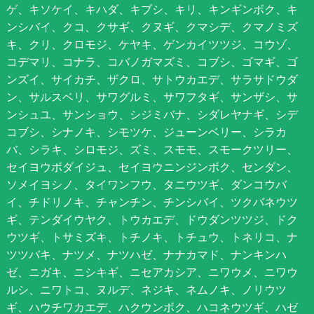
ゲ、キソケイ、キハダ、キブシ、キリ、キンギンボク、キ
ンシバイ、クコ、クサギ、クヌギ、クマシデ、クマノミズ
キ、クリ、クロモジ、ケヤキ、ゲンカイツツジ、コウゾ、
コデマリ、コナラ、コバノガマズミ、コブシ、ゴマギ、ゴ
ンズイ、サイカチ、ザクロ、サトウカエデ、サラサドウダ
ン、サルスベリ、サワグルミ、サワフタギ、サンザシ、サ
ンシュユ、サンショウ、シジミバナ、シダレヤナギ、シデ
コブシ、シナノキ、シモツケ、ジューンベリー、シラカ
バ、シラキ、シロモジ、ズミ、スモモ、スモークツリー、
セイヨウボダイジュ、セイヨウニンジンボク、センダン、
ソメイヨシノ、タイワンフウ、タニウツギ、ダンコウバ
イ、チドリノキ、チャンチン、チンシバイ、ツクバネウツ
ギ、テンダイウヤク、トウカエデ、ドウダンツツジ、ドク
ウツギ、トサミズキ、トチノキ、トチュウ、トネリコ、ナ
ツツバキ、ナツメ、ナツハゼ、ナナカマド、ナンキンハ
ゼ、ニガキ、ニシキギ、ニセアカシア、ニワウメ、ニワウ
ルシ、ニワトコ、ヌルデ、ネジキ、ネムノキ、ノリウツ
ギ、ハウチワカエデ、ハクウンボク、ハコネウツギ、ハゼ