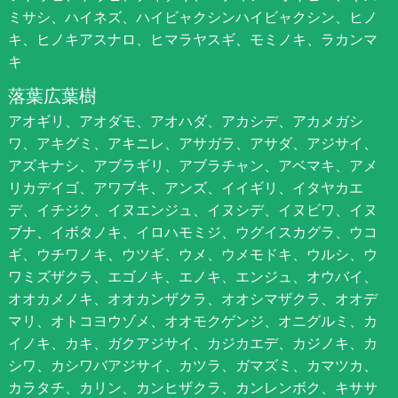
ミサシ、ハイネズ、ハイビャクシンハイビャクシン、ヒノ
キ、ヒノキアスナロ、ヒマラヤスギ、モミノキ、ラカンマ
キ
落葉広葉樹
アオギリ、アオダモ、アオハダ、アカシデ、アカメガシ
ワ、アキグミ、アキニレ、アサガラ、アサダ、アジサイ、
アズキナシ、アブラギリ、アブラチャン、アベマキ、アメ
リカデイゴ、アワブキ、アンズ、イイギリ、イタヤカエ
デ、イチジク、イヌエンジュ、イヌシデ、イヌビワ、イヌ
ブナ、イボタノキ、イロハモミジ、ウグイスカグラ、ウコ
ギ、ウチワノキ、ウツギ、ウメ、ウメモドキ、ウルシ、ウ
ワミズザクラ、エゴノキ、エノキ、エンジュ、オウバイ、
オオカメノキ、オオカンザクラ、オオシマザクラ、オオデ
マリ、オトコヨウゾメ、オオモクゲンジ、オニグルミ、カ
イノキ、カキ、ガクアジサイ、カジカエデ、カジノキ、カ
シワ、カシワバアジサイ、カツラ、ガマズミ、カマツカ、
カラタチ、カリン、カンヒザクラ、カンレンボク、キササ