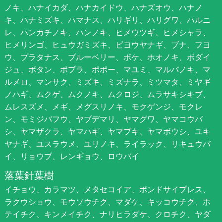
ノキ、ハナイカダ、ハナカイドウ、ハナズオウ、ハナノ
キ、ハナミズキ、ハマナス、ハリギリ、ハリグワ、ハルニ
レ、ハンカチノキ、ハンノキ、ヒメウツギ、ヒメシャラ、
ヒメリンゴ、ヒュウガミズキ、ビヨウヤナギ、ブナ、フヨ
ウ、プラタナス、ブルーベリー、ボケ、ホオノキ、ボダイ
ジュ、ボタン、ポプラ、ポポー、マユミ、マルバノキ、マ
ルメロ、マンサク、ミズキ、ミズナラ、ミツマタ、ミヤギ
ノハギ、ムクゲ、ムクノキ、ムクロジ、ムラサキシキブ、
ムレスズメ、メギ、メグスリノキ、モクゲンジ、モクレ
ン、モミジバフウ、ヤブデマリ、ヤマグワ、ヤマコウバ
シ、ヤマザクラ、ヤマハギ、ヤマブキ、ヤマボウシ、ユキ
ヤナギ、ユスラウメ、ユリノキ、ライラック、リキュウバ
イ、リョウブ、レンギョウ、ロウバイ
落葉針葉樹
イチョウ、カラマツ、メタセコイア、ポンドサイプレス、
ラクウショウ、モウソウチク、マダケ、キッコウチク、ホ
テイチク、キンメイチク、ナリヒラダケ、クロチク、ヤダ