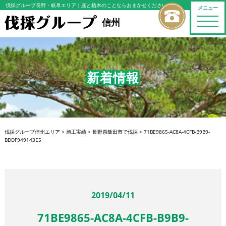
伐採グループ長野・岐阜エリア
｜庭と植木のことならおまかせください
メニュー
toggle
信州
naviga
新着情報
伐採グループ信州エリア
>
施工実績
>
長野県飯田市で伐採
>
71BE9865-AC8A-4CFB-B9B9-
BDDF949143E5
2019/04/11
71BE9865-AC8A-4CFB-B9B9-