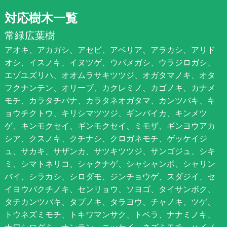
対応樹木一覧
常緑広葉樹
アオキ、アカガシ、アセビ、アベリア、アラカシ、アリド
オシ、イスノキ、イヌツゲ、ウバメガシ、ウラジロガシ、
エゾユズリハ、オオムラサキツツジ、オガタマノキ、オタ
フクナンテン、オリーブ、カクレミノ、カゴノキ、カナメ
モチ、カラタチバナ、カラタネオガタマ、カンツバキ、キ
ョウチクトウ、キリシマツツジ、ギンバイカ、キンメツ
ゲ、キンモクセイ、ギンモクセイ、ミモザ、ギンヨウアカ
シア、クスノキ、クチナシ、クロガネモチ、ゲッケイジ
ュ、サカキ、サザンカ、サツキツツジ、サンゴジュ、シキ
ミ、シマトネリコ、シャクナゲ、シャシャンポ、シャリン
バイ、シラカシ、シロダモ、ジンチョウゲ、スダジイ、セ
イヨウバクチノキ、センリョウ、ソヨゴ、タイサンボク、
タチカンツバキ、タブノキ、タラヨウ、チャノキ、ツゲ、
トウネズミモチ、トキワマンサク、トベラ、ナナミノキ、