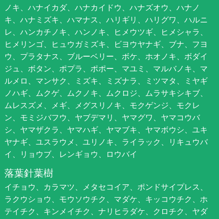
ノキ、ハナイカダ、ハナカイドウ、ハナズオウ、ハナノ
キ、ハナミズキ、ハマナス、ハリギリ、ハリグワ、ハルニ
レ、ハンカチノキ、ハンノキ、ヒメウツギ、ヒメシャラ、
ヒメリンゴ、ヒュウガミズキ、ビヨウヤナギ、ブナ、フヨ
ウ、プラタナス、ブルーベリー、ボケ、ホオノキ、ボダイ
ジュ、ボタン、ポプラ、ポポー、マユミ、マルバノキ、マ
ルメロ、マンサク、ミズキ、ミズナラ、ミツマタ、ミヤギ
ノハギ、ムクゲ、ムクノキ、ムクロジ、ムラサキシキブ、
ムレスズメ、メギ、メグスリノキ、モクゲンジ、モクレ
ン、モミジバフウ、ヤブデマリ、ヤマグワ、ヤマコウバ
シ、ヤマザクラ、ヤマハギ、ヤマブキ、ヤマボウシ、ユキ
ヤナギ、ユスラウメ、ユリノキ、ライラック、リキュウバ
イ、リョウブ、レンギョウ、ロウバイ
落葉針葉樹
イチョウ、カラマツ、メタセコイア、ポンドサイプレス、
ラクウショウ、モウソウチク、マダケ、キッコウチク、ホ
テイチク、キンメイチク、ナリヒラダケ、クロチク、ヤダ