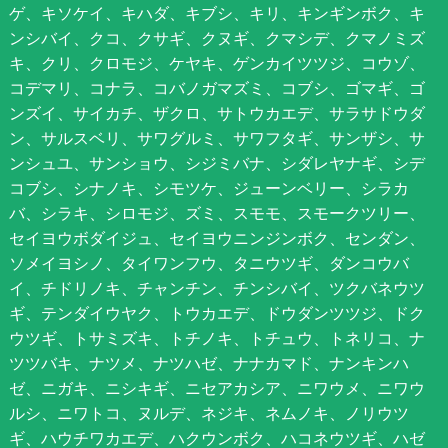
ゲ、キソケイ、キハダ、キブシ、キリ、キンギンボク、キ
ンシバイ、クコ、クサギ、クヌギ、クマシデ、クマノミズ
キ、クリ、クロモジ、ケヤキ、ゲンカイツツジ、コウゾ、
コデマリ、コナラ、コバノガマズミ、コブシ、ゴマギ、ゴ
ンズイ、サイカチ、ザクロ、サトウカエデ、サラサドウダ
ン、サルスベリ、サワグルミ、サワフタギ、サンザシ、サ
ンシュユ、サンショウ、シジミバナ、シダレヤナギ、シデ
コブシ、シナノキ、シモツケ、ジューンベリー、シラカ
バ、シラキ、シロモジ、ズミ、スモモ、スモークツリー、
セイヨウボダイジュ、セイヨウニンジンボク、センダン、
ソメイヨシノ、タイワンフウ、タニウツギ、ダンコウバ
イ、チドリノキ、チャンチン、チンシバイ、ツクバネウツ
ギ、テンダイウヤク、トウカエデ、ドウダンツツジ、ドク
ウツギ、トサミズキ、トチノキ、トチュウ、トネリコ、ナ
ツツバキ、ナツメ、ナツハゼ、ナナカマド、ナンキンハ
ゼ、ニガキ、ニシキギ、ニセアカシア、ニワウメ、ニワウ
ルシ、ニワトコ、ヌルデ、ネジキ、ネムノキ、ノリウツ
ギ、ハウチワカエデ、ハクウンボク、ハコネウツギ、ハゼ