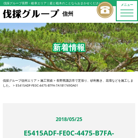
伐採グループ長野・岐阜エリア
｜庭と植木のことならおまかせください
メニュー
toggle
信州
naviga
新着情報
伐採グループ信州エリア
>
施工実績
>
長野県諏訪市で芝張り、砂利敷き、花壇などを施工しま
した。
>
E5415ADF-FE0C-4475-B7FA-7A1B1749DA01
2018/05/25
E5415ADF-FE0C-4475-B7FA-