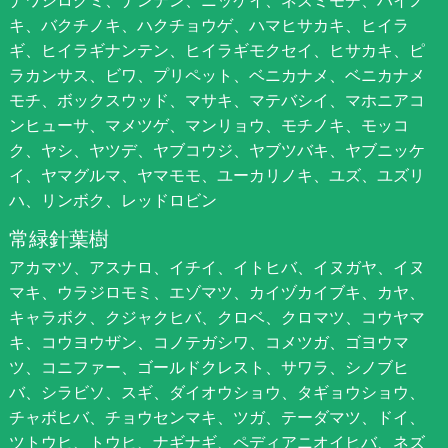
ナワシログミ、ナンテン、ニッケイ、ネズミモチ、ハイノ
キ、バクチノキ、ハクチョウゲ、ハマヒサカキ、ヒイラ
ギ、ヒイラギナンテン、ヒイラギモクセイ、ヒサカキ、ピ
ラカンサス、ビワ、プリペット、ベニカナメ、ベニカナメ
モチ、ボックスウッド、マサキ、マテバシイ、マホニアコ
ンヒューサ、マメツゲ、マンリョウ、モチノキ、モッコ
ク、ヤシ、ヤツデ、ヤブコウジ、ヤブツバキ、ヤブニッケ
イ、ヤマグルマ、ヤマモモ、ユーカリノキ、ユズ、ユズリ
ハ、リンボク、レッドロビン
常緑針葉樹
アカマツ、アスナロ、イチイ、イトヒバ、イヌガヤ、イヌ
マキ、ウラジロモミ、エゾマツ、カイヅカイブキ、カヤ、
キャラボク、クジャクヒバ、クロベ、クロマツ、コウヤマ
キ、コウヨウザン、コノテガシワ、コメツガ、ゴヨウマ
ツ、コニファー、ゴールドクレスト、サワラ、シノブヒ
バ、シラビソ、スギ、ダイオウショウ、タギョウショウ、
チャボヒバ、チョウセンマキ、ツガ、テーダマツ、ドイ、
ツトウヒ、トウヒ、ナギナギ、ペディアニオイヒバ、ネズ