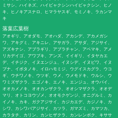
ミサシ、ハイネズ、ハイビャクシンハイビャクシン、ヒノ
キ、ヒノキアスナロ、ヒマラヤスギ、モミノキ、ラカンマ
キ
落葉広葉樹
アオギリ、アオダモ、アオハダ、アカシデ、アカメガシ
ワ、アキグミ、アキニレ、アサガラ、アサダ、アジサイ、
アズキナシ、アブラギリ、アブラチャン、アベマキ、アメ
リカデイゴ、アワブキ、アンズ、イイギリ、イタヤカエ
デ、イチジク、イヌエンジュ、イヌシデ、イヌビワ、イヌ
ブナ、イボタノキ、イロハモミジ、ウグイスカグラ、ウコ
ギ、ウチワノキ、ウツギ、ウメ、ウメモドキ、ウルシ、ウ
ワミズザクラ、エゴノキ、エノキ、エンジュ、オウバイ、
オオカメノキ、オオカンザクラ、オオシマザクラ、オオデ
マリ、オトコヨウゾメ、オオモクゲンジ、オニグルミ、カ
イノキ、カキ、ガクアジサイ、カジカエデ、カジノキ、カ
シワ、カシワバアジサイ、カツラ、ガマズミ、カマツカ、
カラタチ、カリン、カンヒザクラ、カンレンボク、キササ