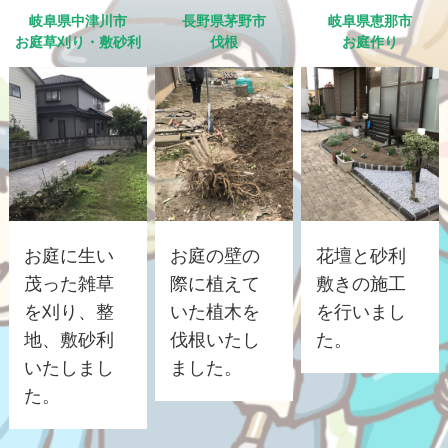
岐阜県中津川市
長野県茅野市
岐阜県恵那市
お庭草刈り・敷砂利
伐根
お庭作り
お庭に生い
お庭の壁の
花壇と砂利
茂った雑草
際に植えて
敷きの施工
を刈り、整
いた植木を
を行いまし
地、敷砂利
伐根いたし
た。
いたしまし
ました。
た。