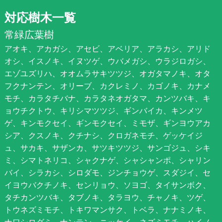
対応樹木一覧
常緑広葉樹
アオキ、アカガシ、アセビ、アベリア、アラカシ、アリド
オシ、イスノキ、イヌツゲ、ウバメガシ、ウラジロガシ、
エゾユズリハ、オオムラサキツツジ、オガタマノキ、オタ
フクナンテン、オリーブ、カクレミノ、カゴノキ、カナメ
モチ、カラタチバナ、カラタネオガタマ、カンツバキ、キ
ョウチクトウ、キリシマツツジ、ギンバイカ、キンメツ
ゲ、キンモクセイ、ギンモクセイ、ミモザ、ギンヨウアカ
シア、クスノキ、クチナシ、クロガネモチ、ゲッケイジ
ュ、サカキ、サザンカ、サツキツツジ、サンゴジュ、シキ
ミ、シマトネリコ、シャクナゲ、シャシャンポ、シャリン
バイ、シラカシ、シロダモ、ジンチョウゲ、スダジイ、セ
イヨウバクチノキ、センリョウ、ソヨゴ、タイサンボク、
タチカンツバキ、タブノキ、タラヨウ、チャノキ、ツゲ、
トウネズミモチ、トキワマンサク、トベラ、ナナミノキ、