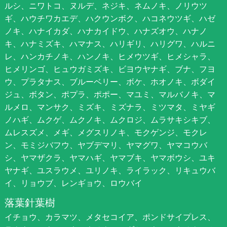
ルシ、ニワトコ、ヌルデ、ネジキ、ネムノキ、ノリウツ
ギ、ハウチワカエデ、ハクウンボク、ハコネウツギ、ハゼ
ノキ、ハナイカダ、ハナカイドウ、ハナズオウ、ハナノ
キ、ハナミズキ、ハマナス、ハリギリ、ハリグワ、ハルニ
レ、ハンカチノキ、ハンノキ、ヒメウツギ、ヒメシャラ、
ヒメリンゴ、ヒュウガミズキ、ビヨウヤナギ、ブナ、フヨ
ウ、プラタナス、ブルーベリー、ボケ、ホオノキ、ボダイ
ジュ、ボタン、ポプラ、ポポー、マユミ、マルバノキ、マ
ルメロ、マンサク、ミズキ、ミズナラ、ミツマタ、ミヤギ
ノハギ、ムクゲ、ムクノキ、ムクロジ、ムラサキシキブ、
ムレスズメ、メギ、メグスリノキ、モクゲンジ、モクレ
ン、モミジバフウ、ヤブデマリ、ヤマグワ、ヤマコウバ
シ、ヤマザクラ、ヤマハギ、ヤマブキ、ヤマボウシ、ユキ
ヤナギ、ユスラウメ、ユリノキ、ライラック、リキュウバ
イ、リョウブ、レンギョウ、ロウバイ
落葉針葉樹
イチョウ、カラマツ、メタセコイア、ポンドサイプレス、