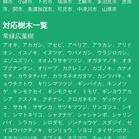
御市、小諸市、下呂市、瑞浪市、土岐市、多治見市、恵那
市、関市、美濃加茂市、可児市、中津川市、山県市
対応樹木一覧
常緑広葉樹
アオキ、アカガシ、アセビ、アベリア、アラカシ、アリド
オシ、イスノキ、イヌツゲ、ウバメガシ、ウラジロガシ、
エゾユズリハ、オオムラサキツツジ、オガタマノキ、オタ
フクナンテン、オリーブ、カクレミノ、カゴノキ、カナメ
モチ、カラタチバナ、カラタネオガタマ、カンツバキ、キ
ョウチクトウ、キリシマツツジ、ギンバイカ、キンメツ
ゲ、キンモクセイ、ギンモクセイ、ミモザ、ギンヨウアカ
シア、クスノキ、クチナシ、クロガネモチ、ゲッケイジ
ュ、サカキ、サザンカ、サツキツツジ、サンゴジュ、シキ
ミ、シマトネリコ、シャクナゲ、シャシャンポ、シャリン
バイ、シラカシ、シロダモ、ジンチョウゲ、スダジイ、セ
イヨウバクチノキ、センリョウ、ソヨゴ、タイサンボク、
タチカンツバキ、タブノキ、タラヨウ、チャノキ、ツゲ、