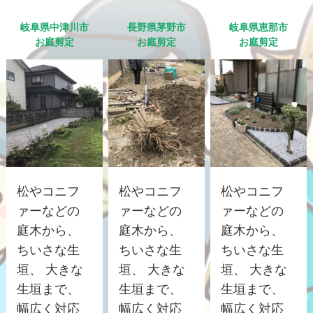
岐阜県中津川市
長野県茅野市
岐阜県恵那市
お庭剪定
お庭剪定
お庭剪定
松やコニフ
松やコニフ
松やコニフ
ァーなどの
ァーなどの
ァーなどの
庭木から、
庭木から、
庭木から、
ちいさな生
ちいさな生
ちいさな生
垣、 大きな
垣、 大きな
垣、 大きな
生垣まで、
生垣まで、
生垣まで、
幅広く対応
幅広く対応
幅広く対応