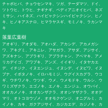
チャボヒバ、チョウセンマキ、ツガ、テーダマツ、ドイ、
ツトウヒ、トウヒ、ナギナギ、ペディアニオイヒバ、ネズ
ミサシ、ハイネズ、ハイビャクシンハイビャクシン、ヒノ
キ、ヒノキアスナロ、ヒマラヤスギ、モミノキ、ラカンマ
キ
落葉広葉樹
アオギリ、アオダモ、アオハダ、アカシデ、アカメガシ
ワ、アキグミ、アキニレ、アサガラ、アサダ、アジサイ、
アズキナシ、アブラギリ、アブラチャン、アベマキ、アメ
リカデイゴ、アワブキ、アンズ、イイギリ、イタヤカエ
デ、イチジク、イヌエンジュ、イヌシデ、イヌビワ、イヌ
ブナ、イボタノキ、イロハモミジ、ウグイスカグラ、ウコ
ギ、ウチワノキ、ウツギ、ウメ、ウメモドキ、ウルシ、ウ
ワミズザクラ、エゴノキ、エノキ、エンジュ、オウバイ、
オオカメノキ、オオカンザクラ、オオシマザクラ、オオデ
マリ、オトコヨウゾメ、オオモクゲンジ、オニグルミ、カ
イノキ、カキ、ガクアジサイ、カジカエデ、カジノキ、カ