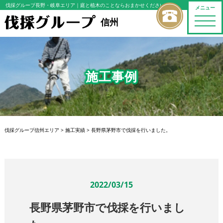
伐採グループ長野・岐阜エリア
｜庭と植木のことならおまかせください
メニュー
toggle
信州
naviga
施工事例
伐採グループ信州エリア
>
施工実績
>
長野県茅野市で伐採を行いました。
2022/03/15
長野県茅野市で伐採を行いまし