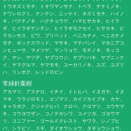
トウネズミモチ、トキワマンサク、トベラ、ナナミノキ、
ナワシログミ、ナンテン、ニッケイ、ネズミモチ、ハイノ
キ、バクチノキ、ハクチョウゲ、ハマヒサカキ、ヒイラ
ギ、ヒイラギナンテン、ヒイラギモクセイ、ヒサカキ、ピ
ラカンサス、ビワ、プリペット、ベニカナメ、ベニカナメ
モチ、ボックスウッド、マサキ、マテバシイ、マホニアコ
ンヒューサ、マメツゲ、マンリョウ、モチノキ、モッコ
ク、ヤシ、ヤツデ、ヤブコウジ、ヤブツバキ、ヤブニッケ
イ、ヤマグルマ、ヤマモモ、ユーカリノキ、ユズ、ユズリ
ハ、リンボク、レッドロビン
常緑針葉樹
アカマツ、アスナロ、イチイ、イトヒバ、イヌガヤ、イヌ
マキ、ウラジロモミ、エゾマツ、カイヅカイブキ、カヤ、
キャラボク、クジャクヒバ、クロベ、クロマツ、コウヤマ
キ、コウヨウザン、コノテガシワ、コメツガ、ゴヨウマ
ツ、コニファー、ゴールドクレスト、サワラ、シノブヒ
バ、シラビソ、スギ、ダイオウショウ、タギョウショウ、