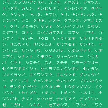
シワ、カシワバアジサイ、カツラ、ガマズミ、カマツカ、
カラタチ、カリン、カンヒザクラ、カンレンボク、キササ
ゲ、キソケイ、キハダ、キブシ、キリ、キンギンボク、キ
ンシバイ、クコ、クサギ、クヌギ、クマシデ、クマノミズ
キ、クリ、クロモジ、ケヤキ、ゲンカイツツジ、コウゾ、
コデマリ、コナラ、コバノガマズミ、コブシ、ゴマギ、ゴ
ンズイ、サイカチ、ザクロ、サトウカエデ、サラサドウダ
ン、サルスベリ、サワグルミ、サワフタギ、サンザシ、サ
ンシュユ、サンショウ、シジミバナ、シダレヤナギ、シデ
コブシ、シナノキ、シモツケ、ジューンベリー、シラカ
バ、シラキ、シロモジ、ズミ、スモモ、スモークツリー、
セイヨウボダイジュ、セイヨウニンジンボク、センダン、
ソメイヨシノ、タイワンフウ、タニウツギ、ダンコウバ
イ、チドリノキ、チャンチン、チンシバイ、ツクバネウツ
ギ、テンダイウヤク、トウカエデ、ドウダンツツジ、ドク
ウツギ、トサミズキ、トチノキ、トチュウ、トネリコ、ナ
ツツバキ、ナツメ、ナツハゼ、ナナカマド、ナンキンハ
ゼ、ニガキ、ニシキギ、ニセアカシア、ニワウメ、ニワウ