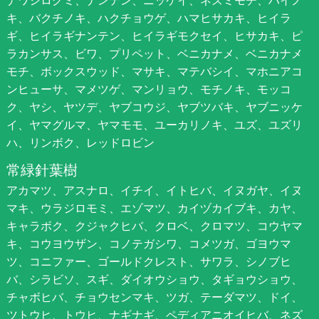
ナワシログミ、ナンテン、ニッケイ、ネズミモチ、ハイノ
キ、バクチノキ、ハクチョウゲ、ハマヒサカキ、ヒイラ
ギ、ヒイラギナンテン、ヒイラギモクセイ、ヒサカキ、ピ
ラカンサス、ビワ、プリペット、ベニカナメ、ベニカナメ
モチ、ボックスウッド、マサキ、マテバシイ、マホニアコ
ンヒューサ、マメツゲ、マンリョウ、モチノキ、モッコ
ク、ヤシ、ヤツデ、ヤブコウジ、ヤブツバキ、ヤブニッケ
イ、ヤマグルマ、ヤマモモ、ユーカリノキ、ユズ、ユズリ
ハ、リンボク、レッドロビン
常緑針葉樹
アカマツ、アスナロ、イチイ、イトヒバ、イヌガヤ、イヌ
マキ、ウラジロモミ、エゾマツ、カイヅカイブキ、カヤ、
キャラボク、クジャクヒバ、クロベ、クロマツ、コウヤマ
キ、コウヨウザン、コノテガシワ、コメツガ、ゴヨウマ
ツ、コニファー、ゴールドクレスト、サワラ、シノブヒ
バ、シラビソ、スギ、ダイオウショウ、タギョウショウ、
チャボヒバ、チョウセンマキ、ツガ、テーダマツ、ドイ、
ツトウヒ、トウヒ、ナギナギ、ペディアニオイヒバ、ネズ