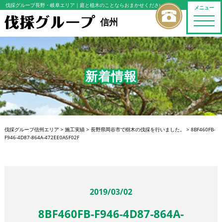
伐採グループ長野・岐阜エリア
｜庭と植木のことならおまかせください
メニュー
toggle
信州
naviga
新着情報
伐採グループ信州エリア
>
施工実績
>
長野県岡谷市で樹木の伐採を行いました。
>
8BF460FB-
F946-4D87-864A-472EE0A5F02F
2019/03/02
8BF460FB-F946-4D87-864A-