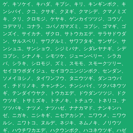
ゲ、キソケイ、キハダ、キブシ、キリ、キンギンボク、キ
ンシバイ、クコ、クサギ、クヌギ、クマシデ、クマノミズ
キ、クリ、クロモジ、ケヤキ、ゲンカイツツジ、コウゾ、
コデマリ、コナラ、コバノガマズミ、コブシ、ゴマギ、ゴ
ンズイ、サイカチ、ザクロ、サトウカエデ、サラサドウダ
ン、サルスベリ、サワグルミ、サワフタギ、サンザシ、サ
ンシュユ、サンショウ、シジミバナ、シダレヤナギ、シデ
コブシ、シナノキ、シモツケ、ジューンベリー、シラカ
バ、シラキ、シロモジ、ズミ、スモモ、スモークツリー、
セイヨウボダイジュ、セイヨウニンジンボク、センダン、
ソメイヨシノ、タイワンフウ、タニウツギ、ダンコウバ
イ、チドリノキ、チャンチン、チンシバイ、ツクバネウツ
ギ、テンダイウヤク、トウカエデ、ドウダンツツジ、ドク
ウツギ、トサミズキ、トチノキ、トチュウ、トネリコ、ナ
ツツバキ、ナツメ、ナツハゼ、ナナカマド、ナンキンハ
ゼ、ニガキ、ニシキギ、ニセアカシア、ニワウメ、ニワウ
ルシ、ニワトコ、ヌルデ、ネジキ、ネムノキ、ノリウツ
ギ、ハウチワカエデ、ハクウンボク、ハコネウツギ、ハゼ