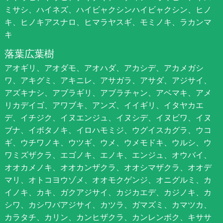
ミサシ、ハイネズ、ハイビャクシンハイビャクシン、ヒノ
キ、ヒノキアスナロ、ヒマラヤスギ、モミノキ、ラカンマ
キ
落葉広葉樹
アオギリ、アオダモ、アオハダ、アカシデ、アカメガシ
ワ、アキグミ、アキニレ、アサガラ、アサダ、アジサイ、
アズキナシ、アブラギリ、アブラチャン、アベマキ、アメ
リカデイゴ、アワブキ、アンズ、イイギリ、イタヤカエ
デ、イチジク、イヌエンジュ、イヌシデ、イヌビワ、イヌ
ブナ、イボタノキ、イロハモミジ、ウグイスカグラ、ウコ
ギ、ウチワノキ、ウツギ、ウメ、ウメモドキ、ウルシ、ウ
ワミズザクラ、エゴノキ、エノキ、エンジュ、オウバイ、
オオカメノキ、オオカンザクラ、オオシマザクラ、オオデ
マリ、オトコヨウゾメ、オオモクゲンジ、オニグルミ、カ
イノキ、カキ、ガクアジサイ、カジカエデ、カジノキ、カ
シワ、カシワバアジサイ、カツラ、ガマズミ、カマツカ、
カラタチ、カリン、カンヒザクラ、カンレンボク、キササ