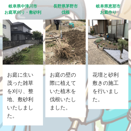
岐阜県中津川市
長野県茅野市
岐阜県恵那市
お庭草刈り・敷砂利
伐根
お庭作り
お庭に生い
お庭の壁の
花壇と砂利
茂った雑草
際に植えて
敷きの施工
を刈り、整
いた植木を
を行いまし
地、敷砂利
伐根いたし
た。
いたしまし
ました。
た。