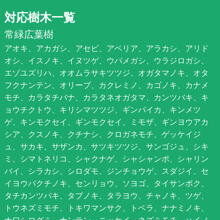
対応樹木一覧
常緑広葉樹
アオキ、アカガシ、アセビ、アベリア、アラカシ、アリド
オシ、イスノキ、イヌツゲ、ウバメガシ、ウラジロガシ、
エゾユズリハ、オオムラサキツツジ、オガタマノキ、オタ
フクナンテン、オリーブ、カクレミノ、カゴノキ、カナメ
モチ、カラタチバナ、カラタネオガタマ、カンツバキ、キ
ョウチクトウ、キリシマツツジ、ギンバイカ、キンメツ
ゲ、キンモクセイ、ギンモクセイ、ミモザ、ギンヨウアカ
シア、クスノキ、クチナシ、クロガネモチ、ゲッケイジ
ュ、サカキ、サザンカ、サツキツツジ、サンゴジュ、シキ
ミ、シマトネリコ、シャクナゲ、シャシャンポ、シャリン
バイ、シラカシ、シロダモ、ジンチョウゲ、スダジイ、セ
イヨウバクチノキ、センリョウ、ソヨゴ、タイサンボク、
タチカンツバキ、タブノキ、タラヨウ、チャノキ、ツゲ、
トウネズミモチ、トキワマンサク、トベラ、ナナミノキ、