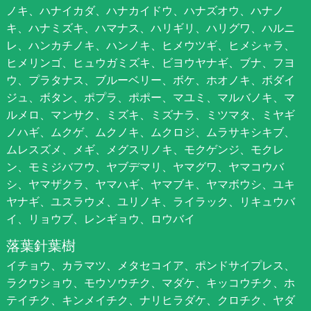
ノキ、ハナイカダ、ハナカイドウ、ハナズオウ、ハナノ
キ、ハナミズキ、ハマナス、ハリギリ、ハリグワ、ハルニ
レ、ハンカチノキ、ハンノキ、ヒメウツギ、ヒメシャラ、
ヒメリンゴ、ヒュウガミズキ、ビヨウヤナギ、ブナ、フヨ
ウ、プラタナス、ブルーベリー、ボケ、ホオノキ、ボダイ
ジュ、ボタン、ポプラ、ポポー、マユミ、マルバノキ、マ
ルメロ、マンサク、ミズキ、ミズナラ、ミツマタ、ミヤギ
ノハギ、ムクゲ、ムクノキ、ムクロジ、ムラサキシキブ、
ムレスズメ、メギ、メグスリノキ、モクゲンジ、モクレ
ン、モミジバフウ、ヤブデマリ、ヤマグワ、ヤマコウバ
シ、ヤマザクラ、ヤマハギ、ヤマブキ、ヤマボウシ、ユキ
ヤナギ、ユスラウメ、ユリノキ、ライラック、リキュウバ
イ、リョウブ、レンギョウ、ロウバイ
落葉針葉樹
イチョウ、カラマツ、メタセコイア、ポンドサイプレス、
ラクウショウ、モウソウチク、マダケ、キッコウチク、ホ
テイチク、キンメイチク、ナリヒラダケ、クロチク、ヤダ