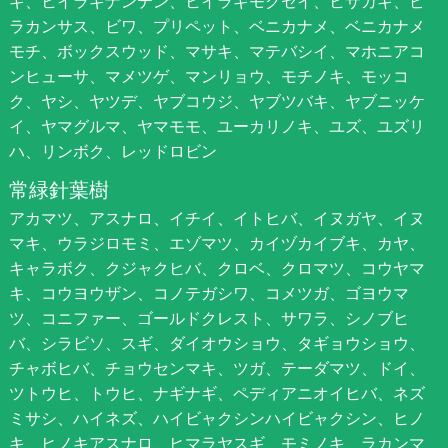
ギ、ヒイラギナンテン、ヒイラギモクセイ、ヒサカキ、ピ
ラカンサス、ビワ、プリペット、ベニカナメ、ベニカナメ
モチ、ボックスウッド、マサキ、マテバシイ、マホニアコ
ンヒューサ、マメツゲ、マンリョウ、モチノキ、モッコ
ク、ヤシ、ヤツデ、ヤブコウジ、ヤブツバキ、ヤブニッケ
イ、ヤマグルマ、ヤマモモ、ユーカリノキ、ユズ、ユズリ
ハ、リンボク、レッドロビン
常緑針葉樹
アカマツ、アスナロ、イチイ、イトヒバ、イヌガヤ、イヌ
マキ、ウラジロモミ、エゾマツ、カイヅカイブキ、カヤ、
キャラボク、クジャクヒバ、クロベ、クロマツ、コウヤマ
キ、コウヨウザン、コノテガシワ、コメツガ、ゴヨウマ
ツ、コニファー、ゴールドクレスト、サワラ、シノブヒ
バ、シラビソ、スギ、ダイオウショウ、タギョウショウ、
チャボヒバ、チョウセンマキ、ツガ、テーダマツ、ドイ、
ツトウヒ、トウヒ、ナギナギ、ペディアニオイヒバ、ネズ
ミサシ、ハイネズ、ハイビャクシンハイビャクシン、ヒノ
キ、ヒノキアスナロ、ヒマラヤスギ、モミノキ、ラカンマ