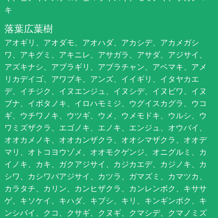
キ
落葉広葉樹
アオギリ、アオダモ、アオハダ、アカシデ、アカメガシ
ワ、アキグミ、アキニレ、アサガラ、アサダ、アジサイ、
アズキナシ、アブラギリ、アブラチャン、アベマキ、アメ
リカデイゴ、アワブキ、アンズ、イイギリ、イタヤカエ
デ、イチジク、イヌエンジュ、イヌシデ、イヌビワ、イヌ
ブナ、イボタノキ、イロハモミジ、ウグイスカグラ、ウコ
ギ、ウチワノキ、ウツギ、ウメ、ウメモドキ、ウルシ、ウ
ワミズザクラ、エゴノキ、エノキ、エンジュ、オウバイ、
オオカメノキ、オオカンザクラ、オオシマザクラ、オオデ
マリ、オトコヨウゾメ、オオモクゲンジ、オニグルミ、カ
イノキ、カキ、ガクアジサイ、カジカエデ、カジノキ、カ
シワ、カシワバアジサイ、カツラ、ガマズミ、カマツカ、
カラタチ、カリン、カンヒザクラ、カンレンボク、キササ
ゲ、キソケイ、キハダ、キブシ、キリ、キンギンボク、キ
ンシバイ、クコ、クサギ、クヌギ、クマシデ、クマノミズ