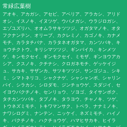
常緑広葉樹
アオキ、アカガシ、アセビ、アベリア、アラカシ、アリド
オシ、イスノキ、イヌツゲ、ウバメガシ、ウラジロガシ、
エゾユズリハ、オオムラサキツツジ、オガタマノキ、オタ
フクナンテン、オリーブ、カクレミノ、カゴノキ、カナメ
モチ、カラタチバナ、カラタネオガタマ、カンツバキ、キ
ョウチクトウ、キリシマツツジ、ギンバイカ、キンメツ
ゲ、キンモクセイ、ギンモクセイ、ミモザ、ギンヨウアカ
シア、クスノキ、クチナシ、クロガネモチ、ゲッケイジ
ュ、サカキ、サザンカ、サツキツツジ、サンゴジュ、シキ
ミ、シマトネリコ、シャクナゲ、シャシャンポ、シャリン
バイ、シラカシ、シロダモ、ジンチョウゲ、スダジイ、セ
イヨウバクチノキ、センリョウ、ソヨゴ、タイサンボク、
タチカンツバキ、タブノキ、タラヨウ、チャノキ、ツゲ、
トウネズミモチ、トキワマンサク、トベラ、ナナミノキ、
ナワシログミ、ナンテン、ニッケイ、ネズミモチ、ハイノ
キ、バクチノキ、ハクチョウゲ、ハマヒサカキ、ヒイラ