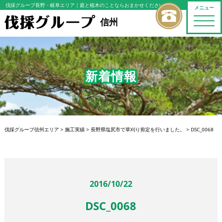
伐採グループ長野・岐阜エリア
｜庭と植木のことならおまかせください
メニュー
toggle
信州
naviga
新着情報
伐採グループ信州エリア
>
施工実績
>
長野県塩尻市で草刈り剪定を行いました。
>
DSC_0068
2016/10/22
DSC_0068