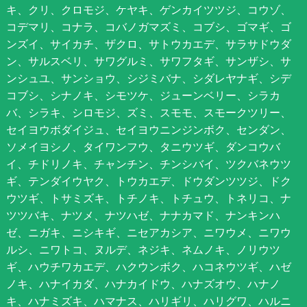
キ、クリ、クロモジ、ケヤキ、ゲンカイツツジ、コウゾ、
コデマリ、コナラ、コバノガマズミ、コブシ、ゴマギ、ゴ
ンズイ、サイカチ、ザクロ、サトウカエデ、サラサドウダ
ン、サルスベリ、サワグルミ、サワフタギ、サンザシ、サ
ンシュユ、サンショウ、シジミバナ、シダレヤナギ、シデ
コブシ、シナノキ、シモツケ、ジューンベリー、シラカ
バ、シラキ、シロモジ、ズミ、スモモ、スモークツリー、
セイヨウボダイジュ、セイヨウニンジンボク、センダン、
ソメイヨシノ、タイワンフウ、タニウツギ、ダンコウバ
イ、チドリノキ、チャンチン、チンシバイ、ツクバネウツ
ギ、テンダイウヤク、トウカエデ、ドウダンツツジ、ドク
ウツギ、トサミズキ、トチノキ、トチュウ、トネリコ、ナ
ツツバキ、ナツメ、ナツハゼ、ナナカマド、ナンキンハ
ゼ、ニガキ、ニシキギ、ニセアカシア、ニワウメ、ニワウ
ルシ、ニワトコ、ヌルデ、ネジキ、ネムノキ、ノリウツ
ギ、ハウチワカエデ、ハクウンボク、ハコネウツギ、ハゼ
ノキ、ハナイカダ、ハナカイドウ、ハナズオウ、ハナノ
キ、ハナミズキ、ハマナス、ハリギリ、ハリグワ、ハルニ