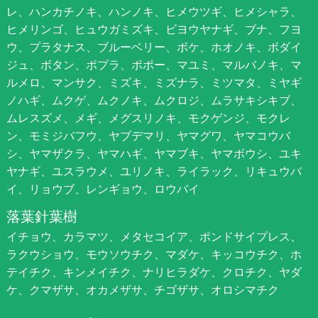
レ、ハンカチノキ、ハンノキ、ヒメウツギ、ヒメシャラ、
ヒメリンゴ、ヒュウガミズキ、ビヨウヤナギ、ブナ、フヨ
ウ、プラタナス、ブルーベリー、ボケ、ホオノキ、ボダイ
ジュ、ボタン、ポプラ、ポポー、マユミ、マルバノキ、マ
ルメロ、マンサク、ミズキ、ミズナラ、ミツマタ、ミヤギ
ノハギ、ムクゲ、ムクノキ、ムクロジ、ムラサキシキブ、
ムレスズメ、メギ、メグスリノキ、モクゲンジ、モクレ
ン、モミジバフウ、ヤブデマリ、ヤマグワ、ヤマコウバ
シ、ヤマザクラ、ヤマハギ、ヤマブキ、ヤマボウシ、ユキ
ヤナギ、ユスラウメ、ユリノキ、ライラック、リキュウバ
イ、リョウブ、レンギョウ、ロウバイ
落葉針葉樹
イチョウ、カラマツ、メタセコイア、ポンドサイプレス、
ラクウショウ、モウソウチク、マダケ、キッコウチク、ホ
テイチク、キンメイチク、ナリヒラダケ、クロチク、ヤダ
ケ、クマザサ、オカメザサ、チゴザサ、オロシマチク