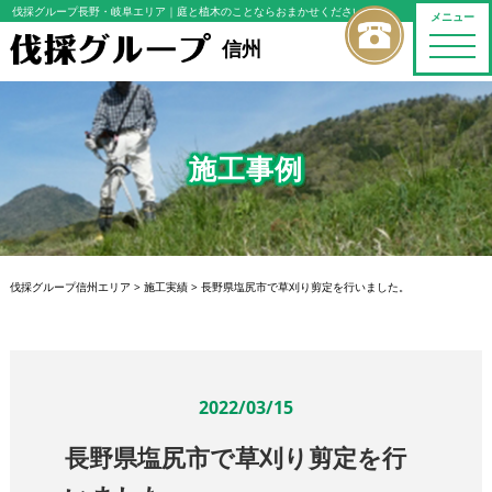
伐採グループ長野・岐阜エリア
｜庭と植木のことならおまかせください
メニュー
toggle
信州
naviga
施工事例
伐採グループ信州エリア
>
施工実績
>
長野県塩尻市で草刈り剪定を行いました。
2022/03/15
長野県塩尻市で草刈り剪定を行