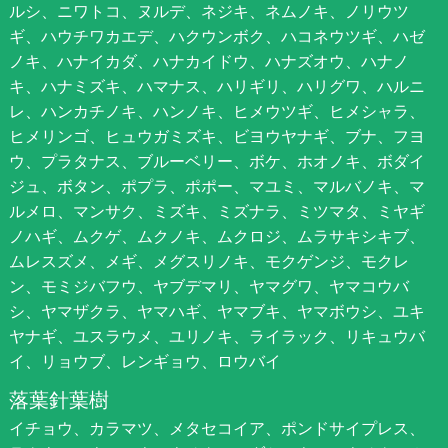
ルシ、ニワトコ、ヌルデ、ネジキ、ネムノキ、ノリウツ
ギ、ハウチワカエデ、ハクウンボク、ハコネウツギ、ハゼ
ノキ、ハナイカダ、ハナカイドウ、ハナズオウ、ハナノ
キ、ハナミズキ、ハマナス、ハリギリ、ハリグワ、ハルニ
レ、ハンカチノキ、ハンノキ、ヒメウツギ、ヒメシャラ、
ヒメリンゴ、ヒュウガミズキ、ビヨウヤナギ、ブナ、フヨ
ウ、プラタナス、ブルーベリー、ボケ、ホオノキ、ボダイ
ジュ、ボタン、ポプラ、ポポー、マユミ、マルバノキ、マ
ルメロ、マンサク、ミズキ、ミズナラ、ミツマタ、ミヤギ
ノハギ、ムクゲ、ムクノキ、ムクロジ、ムラサキシキブ、
ムレスズメ、メギ、メグスリノキ、モクゲンジ、モクレ
ン、モミジバフウ、ヤブデマリ、ヤマグワ、ヤマコウバ
シ、ヤマザクラ、ヤマハギ、ヤマブキ、ヤマボウシ、ユキ
ヤナギ、ユスラウメ、ユリノキ、ライラック、リキュウバ
イ、リョウブ、レンギョウ、ロウバイ
落葉針葉樹
イチョウ、カラマツ、メタセコイア、ポンドサイプレス、