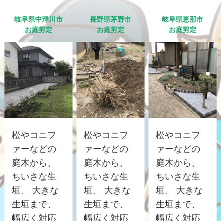
岐阜県中津川市
長野県茅野市
岐阜県恵那市
お庭剪定
お庭剪定
お庭剪定
松やコニフ
松やコニフ
松やコニフ
ァーなどの
ァーなどの
ァーなどの
庭木から、
庭木から、
庭木から、
ちいさな生
ちいさな生
ちいさな生
垣、 大きな
垣、 大きな
垣、 大きな
生垣まで、
生垣まで、
生垣まで、
幅広く対応
幅広く対応
幅広く対応