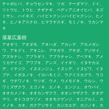
チャボヒバ、チョウセンマキ、ツガ、テーダマツ、ドイ、
ツトウヒ、トウヒ、ナギナギ、ペディアニオイヒバ、ネズ
ミサシ、ハイネズ、ハイビャクシンハイビャクシン、ヒノ
キ、ヒノキアスナロ、ヒマラヤスギ、モミノキ、ラカンマ
キ
落葉広葉樹
アオギリ、アオダモ、アオハダ、アカシデ、アカメガシ
ワ、アキグミ、アキニレ、アサガラ、アサダ、アジサイ、
アズキナシ、アブラギリ、アブラチャン、アベマキ、アメ
リカデイゴ、アワブキ、アンズ、イイギリ、イタヤカエ
デ、イチジク、イヌエンジュ、イヌシデ、イヌビワ、イヌ
ブナ、イボタノキ、イロハモミジ、ウグイスカグラ、ウコ
ギ、ウチワノキ、ウツギ、ウメ、ウメモドキ、ウルシ、ウ
ワミズザクラ、エゴノキ、エノキ、エンジュ、オウバイ、
オオカメノキ、オオカンザクラ、オオシマザクラ、オオデ
マリ、オトコヨウゾメ、オオモクゲンジ、オニグルミ、カ
イノキ、カキ、ガクアジサイ、カジカエデ、カジノキ、カ