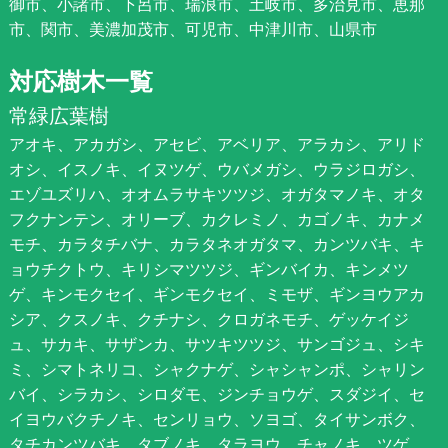
御市、小諸市、下呂市、瑞浪市、土岐市、多治見市、恵那
市、関市、美濃加茂市、可児市、中津川市、山県市
対応樹木一覧
常緑広葉樹
アオキ、アカガシ、アセビ、アベリア、アラカシ、アリド
オシ、イスノキ、イヌツゲ、ウバメガシ、ウラジロガシ、
エゾユズリハ、オオムラサキツツジ、オガタマノキ、オタ
フクナンテン、オリーブ、カクレミノ、カゴノキ、カナメ
モチ、カラタチバナ、カラタネオガタマ、カンツバキ、キ
ョウチクトウ、キリシマツツジ、ギンバイカ、キンメツ
ゲ、キンモクセイ、ギンモクセイ、ミモザ、ギンヨウアカ
シア、クスノキ、クチナシ、クロガネモチ、ゲッケイジ
ュ、サカキ、サザンカ、サツキツツジ、サンゴジュ、シキ
ミ、シマトネリコ、シャクナゲ、シャシャンポ、シャリン
バイ、シラカシ、シロダモ、ジンチョウゲ、スダジイ、セ
イヨウバクチノキ、センリョウ、ソヨゴ、タイサンボク、
タチカンツバキ、タブノキ、タラヨウ、チャノキ、ツゲ、