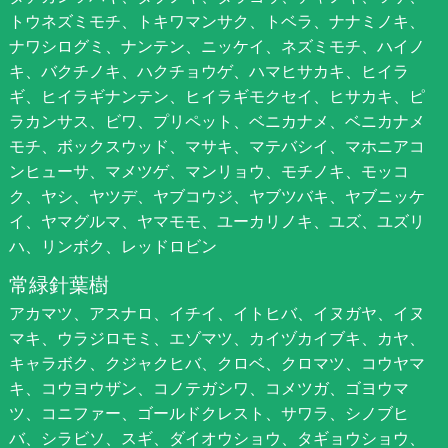
トウネズミモチ、トキワマンサク、トベラ、ナナミノキ、
ナワシログミ、ナンテン、ニッケイ、ネズミモチ、ハイノ
キ、バクチノキ、ハクチョウゲ、ハマヒサカキ、ヒイラ
ギ、ヒイラギナンテン、ヒイラギモクセイ、ヒサカキ、ピ
ラカンサス、ビワ、プリペット、ベニカナメ、ベニカナメ
モチ、ボックスウッド、マサキ、マテバシイ、マホニアコ
ンヒューサ、マメツゲ、マンリョウ、モチノキ、モッコ
ク、ヤシ、ヤツデ、ヤブコウジ、ヤブツバキ、ヤブニッケ
イ、ヤマグルマ、ヤマモモ、ユーカリノキ、ユズ、ユズリ
ハ、リンボク、レッドロビン
常緑針葉樹
アカマツ、アスナロ、イチイ、イトヒバ、イヌガヤ、イヌ
マキ、ウラジロモミ、エゾマツ、カイヅカイブキ、カヤ、
キャラボク、クジャクヒバ、クロベ、クロマツ、コウヤマ
キ、コウヨウザン、コノテガシワ、コメツガ、ゴヨウマ
ツ、コニファー、ゴールドクレスト、サワラ、シノブヒ
バ、シラビソ、スギ、ダイオウショウ、タギョウショウ、