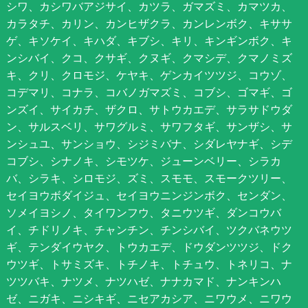
シワ、カシワバアジサイ、カツラ、ガマズミ、カマツカ、
カラタチ、カリン、カンヒザクラ、カンレンボク、キササ
ゲ、キソケイ、キハダ、キブシ、キリ、キンギンボク、キ
ンシバイ、クコ、クサギ、クヌギ、クマシデ、クマノミズ
キ、クリ、クロモジ、ケヤキ、ゲンカイツツジ、コウゾ、
コデマリ、コナラ、コバノガマズミ、コブシ、ゴマギ、ゴ
ンズイ、サイカチ、ザクロ、サトウカエデ、サラサドウダ
ン、サルスベリ、サワグルミ、サワフタギ、サンザシ、サ
ンシュユ、サンショウ、シジミバナ、シダレヤナギ、シデ
コブシ、シナノキ、シモツケ、ジューンベリー、シラカ
バ、シラキ、シロモジ、ズミ、スモモ、スモークツリー、
セイヨウボダイジュ、セイヨウニンジンボク、センダン、
ソメイヨシノ、タイワンフウ、タニウツギ、ダンコウバ
イ、チドリノキ、チャンチン、チンシバイ、ツクバネウツ
ギ、テンダイウヤク、トウカエデ、ドウダンツツジ、ドク
ウツギ、トサミズキ、トチノキ、トチュウ、トネリコ、ナ
ツツバキ、ナツメ、ナツハゼ、ナナカマド、ナンキンハ
ゼ、ニガキ、ニシキギ、ニセアカシア、ニワウメ、ニワウ