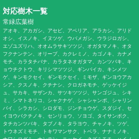
対応樹木一覧
常緑広葉樹
アオキ、アカガシ、アセビ、アベリア、アラカシ、アリド
オシ、イスノキ、イヌツゲ、ウバメガシ、ウラジロガシ、
エゾユズリハ、オオムラサキツツジ、オガタマノキ、オタ
フクナンテン、オリーブ、カクレミノ、カゴノキ、カナメ
モチ、カラタチバナ、カラタネオガタマ、カンツバキ、キ
ョウチクトウ、キリシマツツジ、ギンバイカ、キンメツ
ゲ、キンモクセイ、ギンモクセイ、ミモザ、ギンヨウアカ
シア、クスノキ、クチナシ、クロガネモチ、ゲッケイジ
ュ、サカキ、サザンカ、サツキツツジ、サンゴジュ、シキ
ミ、シマトネリコ、シャクナゲ、シャシャンポ、シャリン
バイ、シラカシ、シロダモ、ジンチョウゲ、スダジイ、セ
イヨウバクチノキ、センリョウ、ソヨゴ、タイサンボク、
タチカンツバキ、タブノキ、タラヨウ、チャノキ、ツゲ、
トウネズミモチ、トキワマンサク、トベラ、ナナミノキ、