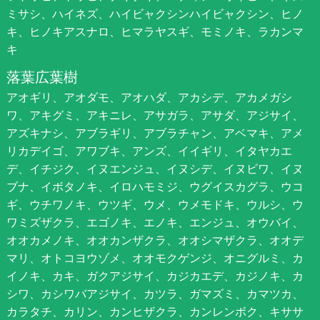
ミサシ、ハイネズ、ハイビャクシンハイビャクシン、ヒノ
キ、ヒノキアスナロ、ヒマラヤスギ、モミノキ、ラカンマ
キ
落葉広葉樹
アオギリ、アオダモ、アオハダ、アカシデ、アカメガシ
ワ、アキグミ、アキニレ、アサガラ、アサダ、アジサイ、
アズキナシ、アブラギリ、アブラチャン、アベマキ、アメ
リカデイゴ、アワブキ、アンズ、イイギリ、イタヤカエ
デ、イチジク、イヌエンジュ、イヌシデ、イヌビワ、イヌ
ブナ、イボタノキ、イロハモミジ、ウグイスカグラ、ウコ
ギ、ウチワノキ、ウツギ、ウメ、ウメモドキ、ウルシ、ウ
ワミズザクラ、エゴノキ、エノキ、エンジュ、オウバイ、
オオカメノキ、オオカンザクラ、オオシマザクラ、オオデ
マリ、オトコヨウゾメ、オオモクゲンジ、オニグルミ、カ
イノキ、カキ、ガクアジサイ、カジカエデ、カジノキ、カ
シワ、カシワバアジサイ、カツラ、ガマズミ、カマツカ、
カラタチ、カリン、カンヒザクラ、カンレンボク、キササ