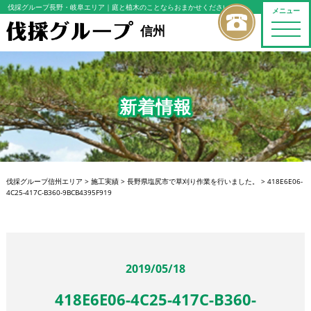
伐採グループ長野・岐阜エリア
｜庭と植木のことならおまかせください
メニュー
toggle
信州
naviga
新着情報
伐採グループ信州エリア
>
施工実績
>
長野県塩尻市で草刈り作業を行いました。
>
418E6E06-
4C25-417C-B360-9BCB4395F919
2019/05/18
418E6E06-4C25-417C-B360-