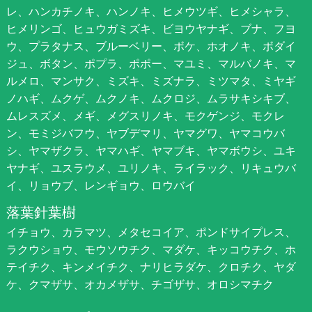
レ、ハンカチノキ、ハンノキ、ヒメウツギ、ヒメシャラ、
ヒメリンゴ、ヒュウガミズキ、ビヨウヤナギ、ブナ、フヨ
ウ、プラタナス、ブルーベリー、ボケ、ホオノキ、ボダイ
ジュ、ボタン、ポプラ、ポポー、マユミ、マルバノキ、マ
ルメロ、マンサク、ミズキ、ミズナラ、ミツマタ、ミヤギ
ノハギ、ムクゲ、ムクノキ、ムクロジ、ムラサキシキブ、
ムレスズメ、メギ、メグスリノキ、モクゲンジ、モクレ
ン、モミジバフウ、ヤブデマリ、ヤマグワ、ヤマコウバ
シ、ヤマザクラ、ヤマハギ、ヤマブキ、ヤマボウシ、ユキ
ヤナギ、ユスラウメ、ユリノキ、ライラック、リキュウバ
イ、リョウブ、レンギョウ、ロウバイ
落葉針葉樹
イチョウ、カラマツ、メタセコイア、ポンドサイプレス、
ラクウショウ、モウソウチク、マダケ、キッコウチク、ホ
テイチク、キンメイチク、ナリヒラダケ、クロチク、ヤダ
ケ、クマザサ、オカメザサ、チゴザサ、オロシマチク