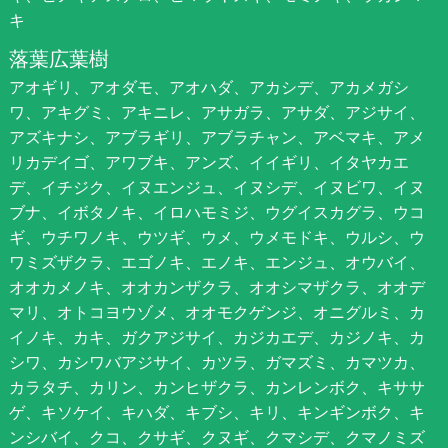
キ
落葉広葉樹
アオギリ、アオダモ、アオハダ、アカシデ、アカメガシ
ワ、アキグミ、アキニレ、アサガラ、アサダ、アジサイ、
アズキナシ、アブラギリ、アブラチャン、アベマキ、アメ
リカデイゴ、アワブキ、アンズ、イイギリ、イタヤカエ
デ、イチジク、イヌエンジュ、イヌシデ、イヌビワ、イヌ
ブナ、イボタノキ、イロハモミジ、ウグイスカグラ、ウコ
ギ、ウチワノキ、ウツギ、ウメ、ウメモドキ、ウルシ、ウ
ワミズザクラ、エゴノキ、エノキ、エンジュ、オウバイ、
オオカメノキ、オオカンザクラ、オオシマザクラ、オオデ
マリ、オトコヨウゾメ、オオモクゲンジ、オニグルミ、カ
イノキ、カキ、ガクアジサイ、カジカエデ、カジノキ、カ
シワ、カシワバアジサイ、カツラ、ガマズミ、カマツカ、
カラタチ、カリン、カンヒザクラ、カンレンボク、キササ
ゲ、キソケイ、キハダ、キブシ、キリ、キンギンボク、キ
ンシバイ、クコ、クサギ、クヌギ、クマシデ、クマノミズ