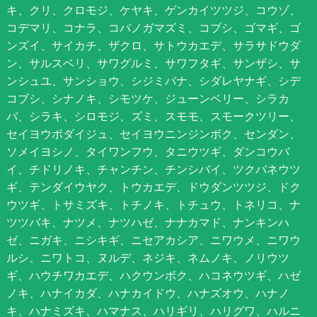
キ、クリ、クロモジ、ケヤキ、ゲンカイツツジ、コウゾ、
コデマリ、コナラ、コバノガマズミ、コブシ、ゴマギ、ゴ
ンズイ、サイカチ、ザクロ、サトウカエデ、サラサドウダ
ン、サルスベリ、サワグルミ、サワフタギ、サンザシ、サ
ンシュユ、サンショウ、シジミバナ、シダレヤナギ、シデ
コブシ、シナノキ、シモツケ、ジューンベリー、シラカ
バ、シラキ、シロモジ、ズミ、スモモ、スモークツリー、
セイヨウボダイジュ、セイヨウニンジンボク、センダン、
ソメイヨシノ、タイワンフウ、タニウツギ、ダンコウバ
イ、チドリノキ、チャンチン、チンシバイ、ツクバネウツ
ギ、テンダイウヤク、トウカエデ、ドウダンツツジ、ドク
ウツギ、トサミズキ、トチノキ、トチュウ、トネリコ、ナ
ツツバキ、ナツメ、ナツハゼ、ナナカマド、ナンキンハ
ゼ、ニガキ、ニシキギ、ニセアカシア、ニワウメ、ニワウ
ルシ、ニワトコ、ヌルデ、ネジキ、ネムノキ、ノリウツ
ギ、ハウチワカエデ、ハクウンボク、ハコネウツギ、ハゼ
ノキ、ハナイカダ、ハナカイドウ、ハナズオウ、ハナノ
キ、ハナミズキ、ハマナス、ハリギリ、ハリグワ、ハルニ