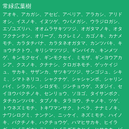
常緑広葉樹
アオキ、アカガシ、アセビ、アベリア、アラカシ、アリド
オシ、イスノキ、イヌツゲ、ウバメガシ、ウラジロガシ、
エゾユズリハ、オオムラサキツツジ、オガタマノキ、オタ
フクナンテン、オリーブ、カクレミノ、カゴノキ、カナメ
モチ、カラタチバナ、カラタネオガタマ、カンツバキ、キ
ョウチクトウ、キリシマツツジ、ギンバイカ、キンメツ
ゲ、キンモクセイ、ギンモクセイ、ミモザ、ギンヨウアカ
シア、クスノキ、クチナシ、クロガネモチ、ゲッケイジ
ュ、サカキ、サザンカ、サツキツツジ、サンゴジュ、シキ
ミ、シマトネリコ、シャクナゲ、シャシャンポ、シャリン
バイ、シラカシ、シロダモ、ジンチョウゲ、スダジイ、セ
イヨウバクチノキ、センリョウ、ソヨゴ、タイサンボク、
タチカンツバキ、タブノキ、タラヨウ、チャノキ、ツゲ、
トウネズミモチ、トキワマンサク、トベラ、ナナミノキ、
ナワシログミ、ナンテン、ニッケイ、ネズミモチ、ハイノ
キ、バクチノキ、ハクチョウゲ、ハマヒサカキ、ヒイラ