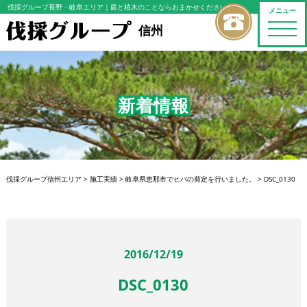
伐採グループ長野・岐阜エリア
｜庭と植木のことならおまかせください
メニュー
toggle
信州
naviga
新着情報
伐採グループ信州エリア
>
施工実績
>
岐阜県恵那市でヒバの剪定を行いました。
>
DSC_0130
2016/12/19
DSC_0130