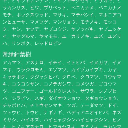
ギ、ヒイラギナンテン、ヒイラギモクセイ、ヒサカキ、ピ
ラカンサス、ビワ、プリペット、ベニカナメ、ベニカナメ
モチ、ボックスウッド、マサキ、マテバシイ、マホニアコ
ンヒューサ、マメツゲ、マンリョウ、モチノキ、モッコ
ク、ヤシ、ヤツデ、ヤブコウジ、ヤブツバキ、ヤブニッケ
イ、ヤマグルマ、ヤマモモ、ユーカリノキ、ユズ、ユズリ
ハ、リンボク、レッドロビン
常緑針葉樹
アカマツ、アスナロ、イチイ、イトヒバ、イヌガヤ、イヌ
マキ、ウラジロモミ、エゾマツ、カイヅカイブキ、カヤ、
キャラボク、クジャクヒバ、クロベ、クロマツ、コウヤマ
キ、コウヨウザン、コノテガシワ、コメツガ、ゴヨウマ
ツ、コニファー、ゴールドクレスト、サワラ、シノブヒ
バ、シラビソ、スギ、ダイオウショウ、タギョウショウ、
チャボヒバ、チョウセンマキ、ツガ、テーダマツ、ドイ、
ツトウヒ、トウヒ、ナギナギ、ペディアニオイヒバ、ネズ
ミサシ、ハイネズ、ハイビャクシンハイビャクシン、ヒノ
キ、ヒノキアスナロ、ヒマラヤスギ、モミノキ、ラカンマ