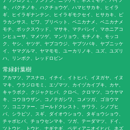
ナワシログミ、ナンテン、ニッケイ、ネズミモチ、ハイノ
キ、バクチノキ、ハクチョウゲ、ハマヒサカキ、ヒイラ
ギ、ヒイラギナンテン、ヒイラギモクセイ、ヒサカキ、ピ
ラカンサス、ビワ、プリペット、ベニカナメ、ベニカナメ
モチ、ボックスウッド、マサキ、マテバシイ、マホニアコ
ンヒューサ、マメツゲ、マンリョウ、モチノキ、モッコ
ク、ヤシ、ヤツデ、ヤブコウジ、ヤブツバキ、ヤブニッケ
イ、ヤマグルマ、ヤマモモ、ユーカリノキ、ユズ、ユズリ
ハ、リンボク、レッドロビン
常緑針葉樹
アカマツ、アスナロ、イチイ、イトヒバ、イヌガヤ、イヌ
マキ、ウラジロモミ、エゾマツ、カイヅカイブキ、カヤ、
キャラボク、クジャクヒバ、クロベ、クロマツ、コウヤマ
キ、コウヨウザン、コノテガシワ、コメツガ、ゴヨウマ
ツ、コニファー、ゴールドクレスト、サワラ、シノブヒ
バ、シラビソ、スギ、ダイオウショウ、タギョウショウ、
チャボヒバ、チョウセンマキ、ツガ、テーダマツ、ドイ、
ツトウヒ、トウヒ、ナギナギ、ペディアニオイヒバ、ネズ