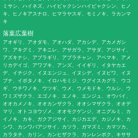
ミサシ、ハイネズ、ハイビャクシンハイビャクシン、ヒノ
キ、ヒノキアスナロ、ヒマラヤスギ、モミノキ、ラカンマ
キ
落葉広葉樹
アオギリ、アオダモ、アオハダ、アカシデ、アカメガシ
ワ、アキグミ、アキニレ、アサガラ、アサダ、アジサイ、
アズキナシ、アブラギリ、アブラチャン、アベマキ、アメ
リカデイゴ、アワブキ、アンズ、イイギリ、イタヤカエ
デ、イチジク、イヌエンジュ、イヌシデ、イヌビワ、イヌ
ブナ、イボタノキ、イロハモミジ、ウグイスカグラ、ウコ
ギ、ウチワノキ、ウツギ、ウメ、ウメモドキ、ウルシ、ウ
ワミズザクラ、エゴノキ、エノキ、エンジュ、オウバイ、
オオカメノキ、オオカンザクラ、オオシマザクラ、オオデ
マリ、オトコヨウゾメ、オオモクゲンジ、オニグルミ、カ
イノキ、カキ、ガクアジサイ、カジカエデ、カジノキ、カ
シワ、カシワバアジサイ、カツラ、ガマズミ、カマツカ、
カラタチ、カリン、カンヒザクラ、カンレンボク、キササ