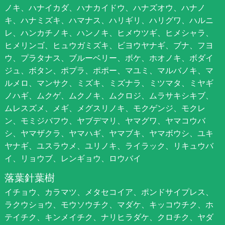
ノキ、ハナイカダ、ハナカイドウ、ハナズオウ、ハナノ
キ、ハナミズキ、ハマナス、ハリギリ、ハリグワ、ハルニ
レ、ハンカチノキ、ハンノキ、ヒメウツギ、ヒメシャラ、
ヒメリンゴ、ヒュウガミズキ、ビヨウヤナギ、ブナ、フヨ
ウ、プラタナス、ブルーベリー、ボケ、ホオノキ、ボダイ
ジュ、ボタン、ポプラ、ポポー、マユミ、マルバノキ、マ
ルメロ、マンサク、ミズキ、ミズナラ、ミツマタ、ミヤギ
ノハギ、ムクゲ、ムクノキ、ムクロジ、ムラサキシキブ、
ムレスズメ、メギ、メグスリノキ、モクゲンジ、モクレ
ン、モミジバフウ、ヤブデマリ、ヤマグワ、ヤマコウバ
シ、ヤマザクラ、ヤマハギ、ヤマブキ、ヤマボウシ、ユキ
ヤナギ、ユスラウメ、ユリノキ、ライラック、リキュウバ
イ、リョウブ、レンギョウ、ロウバイ
落葉針葉樹
イチョウ、カラマツ、メタセコイア、ポンドサイプレス、
ラクウショウ、モウソウチク、マダケ、キッコウチク、ホ
テイチク、キンメイチク、ナリヒラダケ、クロチク、ヤダ