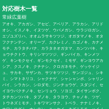
対応樹木一覧
常緑広葉樹
アオキ、アカガシ、アセビ、アベリア、アラカシ、アリド
オシ、イスノキ、イヌツゲ、ウバメガシ、ウラジロガシ、
エゾユズリハ、オオムラサキツツジ、オガタマノキ、オタ
フクナンテン、オリーブ、カクレミノ、カゴノキ、カナメ
モチ、カラタチバナ、カラタネオガタマ、カンツバキ、キ
ョウチクトウ、キリシマツツジ、ギンバイカ、キンメツ
ゲ、キンモクセイ、ギンモクセイ、ミモザ、ギンヨウアカ
シア、クスノキ、クチナシ、クロガネモチ、ゲッケイジ
ュ、サカキ、サザンカ、サツキツツジ、サンゴジュ、シキ
ミ、シマトネリコ、シャクナゲ、シャシャンポ、シャリン
バイ、シラカシ、シロダモ、ジンチョウゲ、スダジイ、セ
イヨウバクチノキ、センリョウ、ソヨゴ、タイサンボク、
タチカンツバキ、タブノキ、タラヨウ、チャノキ、ツゲ、
トウネズミモチ、トキワマンサク、トベラ、ナナミノキ、