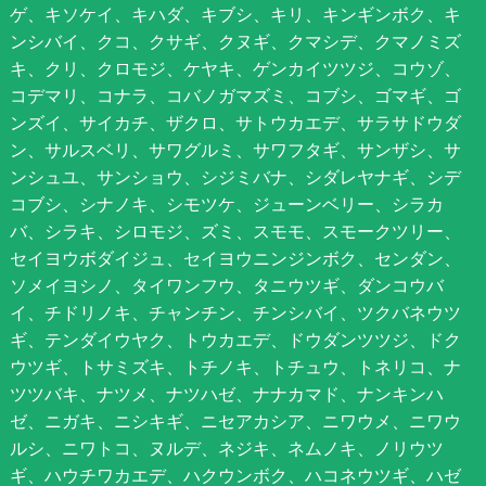
ゲ、キソケイ、キハダ、キブシ、キリ、キンギンボク、キ
ンシバイ、クコ、クサギ、クヌギ、クマシデ、クマノミズ
キ、クリ、クロモジ、ケヤキ、ゲンカイツツジ、コウゾ、
コデマリ、コナラ、コバノガマズミ、コブシ、ゴマギ、ゴ
ンズイ、サイカチ、ザクロ、サトウカエデ、サラサドウダ
ン、サルスベリ、サワグルミ、サワフタギ、サンザシ、サ
ンシュユ、サンショウ、シジミバナ、シダレヤナギ、シデ
コブシ、シナノキ、シモツケ、ジューンベリー、シラカ
バ、シラキ、シロモジ、ズミ、スモモ、スモークツリー、
セイヨウボダイジュ、セイヨウニンジンボク、センダン、
ソメイヨシノ、タイワンフウ、タニウツギ、ダンコウバ
イ、チドリノキ、チャンチン、チンシバイ、ツクバネウツ
ギ、テンダイウヤク、トウカエデ、ドウダンツツジ、ドク
ウツギ、トサミズキ、トチノキ、トチュウ、トネリコ、ナ
ツツバキ、ナツメ、ナツハゼ、ナナカマド、ナンキンハ
ゼ、ニガキ、ニシキギ、ニセアカシア、ニワウメ、ニワウ
ルシ、ニワトコ、ヌルデ、ネジキ、ネムノキ、ノリウツ
ギ、ハウチワカエデ、ハクウンボク、ハコネウツギ、ハゼ