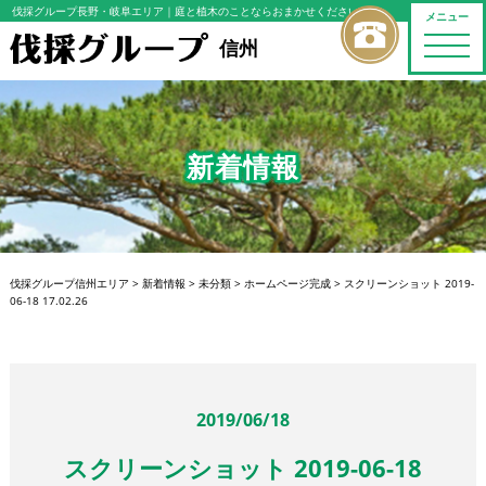
伐採グループ長野・岐阜エリア
｜庭と植木のことならおまかせください
メニュー
toggle
信州
naviga
新着情報
伐採グループ信州エリア
>
新着情報
>
未分類
>
ホームページ完成
>
スクリーンショット 2019-
06-18 17.02.26
2019/06/18
スクリーンショット 2019-06-18