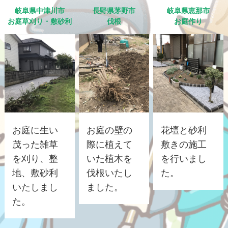
岐阜県中津川市
長野県茅野市
岐阜県恵那市
お庭草刈り・敷砂利
伐根
お庭作り
お庭に生い
お庭の壁の
花壇と砂利
茂った雑草
際に植えて
敷きの施工
を刈り、整
いた植木を
を行いまし
地、敷砂利
伐根いたし
た。
いたしまし
ました。
た。